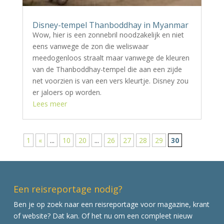
Disney-tempel Thanboddhay in Myanmar
Wow, hier is een zonnebril noodzakelijk en niet
eens vanwege de zon die weliswaar
meedogenloos straalt maar vanwege de kleuren
van de Thanboddhay-tempel die aan een zijde
net voorzien is van een vers kleurtje. Disney zou
er jaloers op worden.
Lees meer
1
«
...
10
20
...
26
27
28
29
30
Een reisreportage nodig?
Ben je op zoek naar een reisreportage voor magazine, krant
of website? Dat kan. Of het nu om een compleet nieuw