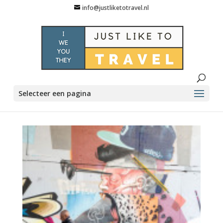
info@justliketotravel.nl
Selecteer een pagina