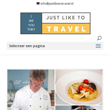
info@justliketotravel.nl
Selecteer een pagina