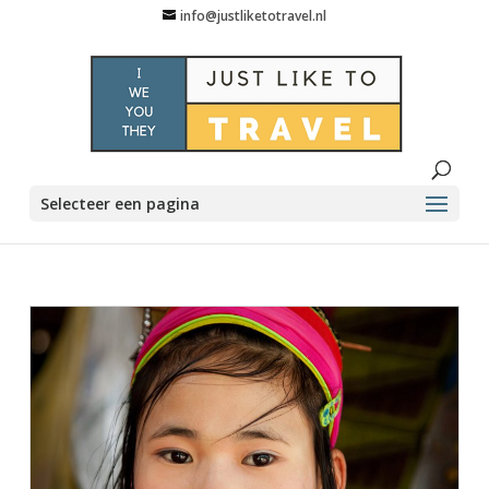
info@justliketotravel.nl
Selecteer een pagina