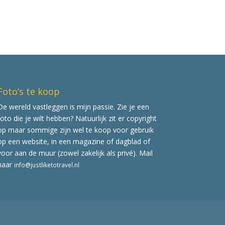
Foto’s te koop
De wereld vastleggen is mijn passie. Zie je een
foto die je wilt hebben? Natuurlijk zit er copyright
op maar sommige zijn wel te koop voor gebruik
op een website, in een magazine of dagblad of
voor aan de muur (zowel zakelijk als privé). Mail
naar
info@justliketotravel.nl