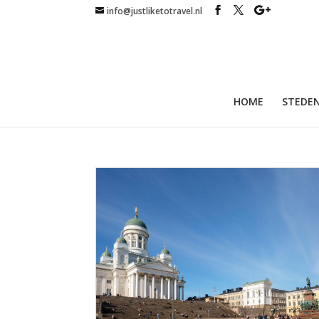
info@justliketotravel.nl
HOME
STEDEN