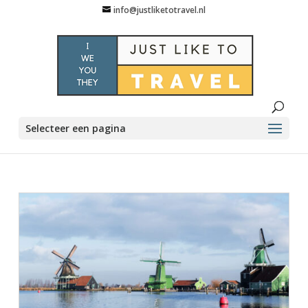
info@justliketotravel.nl
Selecteer een pagina