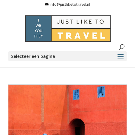
info@justliketotravel.nl
Selecteer een pagina