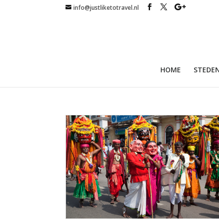
info@justliketotravel.nl
HOME
STEDEN