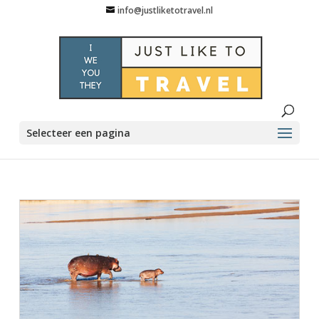
info@justliketotravel.nl
Selecteer een pagina