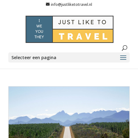
info@justliketotravel.nl
Selecteer een pagina