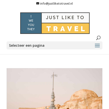
info@justliketotravel.nl
Selecteer een pagina