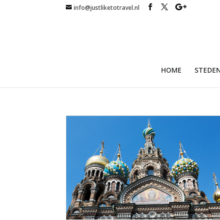
info@justliketotravel.nl
HOME
STEDEN