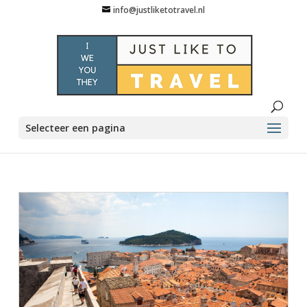
info@justliketotravel.nl
Selecteer een pagina