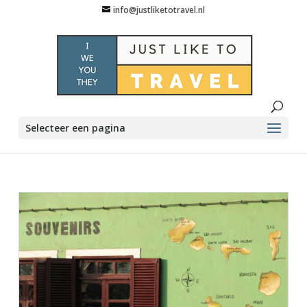
info@justliketotravel.nl
Selecteer een pagina