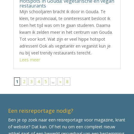
Hotspots in Gouda: vegetarische en vegan
restaurants
Mijn schooljaren bracht ik door in Gouda. Te
klein, te provinciaal, te oninteressant besloot ik
toen het tijd was om te gaan studeren. Daarna
kwam ik zelden meer in het centrum van Gouda.
Tot voor kort. Wat zijn er veel hippe hotspot
adressen! Ook als vegetariër en veganist kun je
nu bij veel trendy restaurants terecht.
Lees meer
1
2
3
4
5
...
»
8
Een reisreportage nodig?
Ben je op zoek naar een reisreportage voor magazine, krant
of website? Dat kan. Of het nu om een compleet nieuw
artikel gaat of een bewerkt reisverhaal van een bestemming