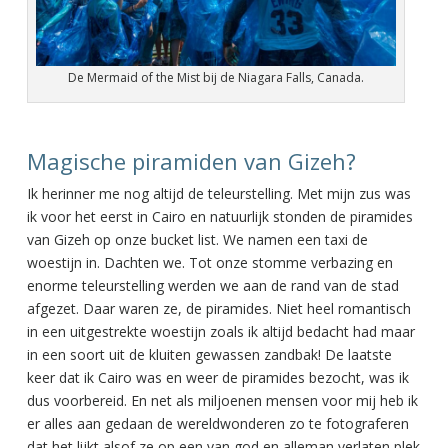
De Mermaid of the Mist bij de Niagara Falls, Canada.
Magische piramiden van Gizeh?
Ik herinner me nog altijd de teleurstelling. Met mijn zus was
ik voor het eerst in Cairo en natuurlijk stonden de piramides
van Gizeh op onze bucket list. We namen een taxi de
woestijn in. Dachten we. Tot onze stomme verbazing en
enorme teleurstelling werden we aan de rand van de stad
afgezet. Daar waren ze, de piramides. Niet heel romantisch
in een uitgestrekte woestijn zoals ik altijd bedacht had maar
in een soort uit de kluiten gewassen zandbak! De laatste
keer dat ik Cairo was en weer de piramides bezocht, was ik
dus voorbereid. En net als miljoenen mensen voor mij heb ik
er alles aan gedaan de wereldwonderen zo te fotograferen
dat het lijkt alsof ze op een van god en alleman verlaten plek