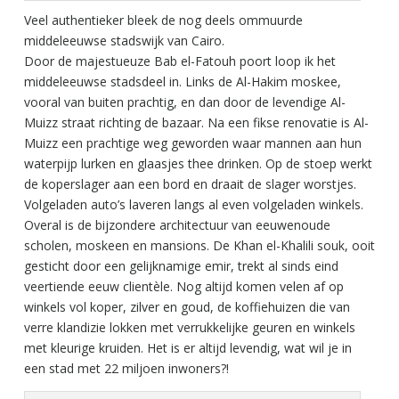
Veel authentieker bleek de nog deels ommuurde
middeleeuwse stadswijk van Cairo.
Door de majestueuze Bab el-Fatouh poort loop ik het
middeleeuwse stadsdeel in. Links de Al-Hakim moskee,
vooral van buiten prachtig, en dan door de levendige Al-
Muizz straat richting de bazaar. Na een fikse renovatie is Al-
Muizz een prachtige weg geworden waar mannen aan hun
waterpijp lurken en glaasjes thee drinken. Op de stoep werkt
de koperslager aan een bord en draait de slager worstjes.
Volgeladen auto’s laveren langs al even volgeladen winkels.
Overal is de bijzondere architectuur van eeuwenoude
scholen, moskeen en mansions. De Khan el-Khalili souk, ooit
gesticht door een gelijknamige emir, trekt al sinds eind
veertiende eeuw clientèle. Nog altijd komen velen af op
winkels vol koper, zilver en goud, de koffiehuizen die van
verre klandizie lokken met verrukkelijke geuren en winkels
met kleurige kruiden. Het is er altijd levendig, wat wil je in
een stad met 22 miljoen inwoners?!