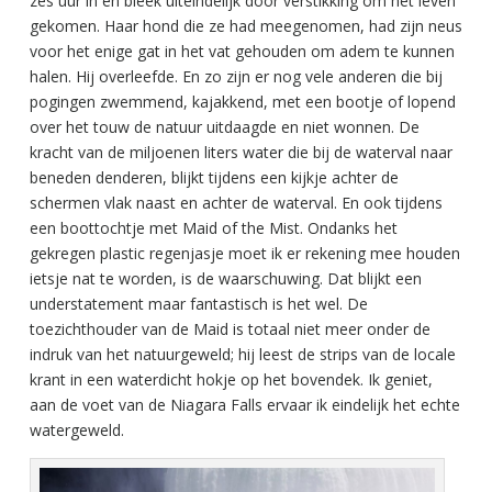
zes uur in en bleek uiteindelijk door verstikking om het leven
gekomen. Haar hond die ze had meegenomen, had zijn neus
voor het enige gat in het vat gehouden om adem te kunnen
halen. Hij overleefde. En zo zijn er nog vele anderen die bij
pogingen zwemmend, kajakkend, met een bootje of lopend
over het touw de natuur uitdaagde en niet wonnen. De
kracht van de miljoenen liters water die bij de waterval naar
beneden denderen, blijkt tijdens een kijkje achter de
schermen vlak naast en achter de waterval. En ook tijdens
een boottochtje met Maid of the Mist. Ondanks het
gekregen plastic regenjasje moet ik er rekening mee houden
ietsje nat te worden, is de waarschuwing. Dat blijkt een
understatement maar fantastisch is het wel. De
toezichthouder van de Maid is totaal niet meer onder de
indruk van het natuurgeweld; hij leest de strips van de locale
krant in een waterdicht hokje op het bovendek. Ik geniet,
aan de voet van de Niagara Falls ervaar ik eindelijk het echte
watergeweld.