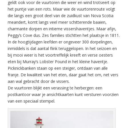
geldt ook voor de vuurtoren die weer en wind trotseert op
het puntje van een rots. Maar wie de vuurtorenroute volgt
die langs een groot deel van de zuidkust van Nova Scotia
meandert, komt langs veel meer schitterende baaien,
charmante dorpen en intieme vissershaventjes. Maar afijn,
Peggy’s Cove dus. Zes families stichtten het plaatsje in 1811.
In de hoogtijdagen leefden er ongeveer 300 dorpelingen,
inmiddels is dat aantal flink teruggelopen. In het seizoen en
bij mooi weer is het voortreffelijk kreeft en verse oesters
eten bij Murray’s Lobster Pound in het kleine haventje.
Picknickbanken staan op een steiger, ontdaan van alle
franje. De kwaliteit van het eten, daar gaat het om, net vers
aan wal gebracht door de vissers.
De vuurtoren blijkt een verassing te herbergen: een
postkantoor waar je ansichtkaarten kunt versturen voorzien
van een speciaal stempel.