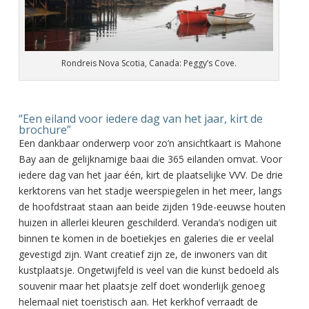
Rondreis Nova Scotia, Canada: Peggy’s Cove.
“Een eiland voor iedere dag van het jaar, kirt de
brochure”
Een dankbaar onderwerp voor zo’n ansichtkaart is Mahone
Bay aan de gelijknamige baai die 365 eilanden omvat. Voor
iedere dag van het jaar één, kirt de plaatselijke VVV. De drie
kerktorens van het stadje weerspiegelen in het meer, langs
de hoofdstraat staan aan beide zijden 19de-eeuwse houten
huizen in allerlei kleuren geschilderd. Veranda’s nodigen uit
binnen te komen in de boetiekjes en galeries die er veelal
gevestigd zijn. Want creatief zijn ze, de inwoners van dit
kustplaatsje. Ongetwijfeld is veel van die kunst bedoeld als
souvenir maar het plaatsje zelf doet wonderlijk genoeg
helemaal niet toeristisch aan. Het kerkhof verraadt de