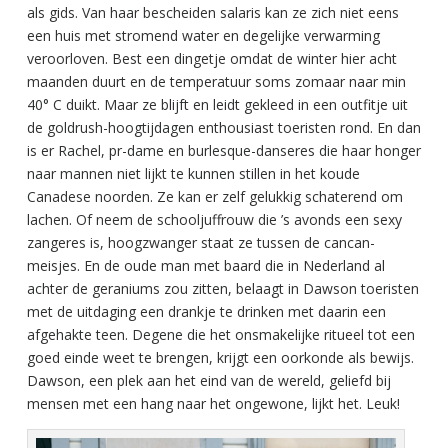
als gids. Van haar bescheiden salaris kan ze zich niet eens
een huis met stromend water en degelijke verwarming
veroorloven. Best een dingetje omdat de winter hier acht
maanden duurt en de temperatuur soms zomaar naar min
40° C duikt. Maar ze blijft en leidt gekleed in een outfitje uit
de goldrush-hoogtijdagen enthousiast toeristen rond. En dan
is er Rachel, pr-dame en burlesque-danseres die haar honger
naar mannen niet lijkt te kunnen stillen in het koude
Canadese noorden. Ze kan er zelf gelukkig schaterend om
lachen. Of neem de schooljuffrouw die ’s avonds een sexy
zangeres is, hoogzwanger staat ze tussen de cancan-
meisjes. En de oude man met baard die in Nederland al
achter de geraniums zou zitten, belaagt in Dawson toeristen
met de uitdaging een drankje te drinken met daarin een
afgehakte teen. Degene die het onsmakelijke ritueel tot een
goed einde weet te brengen, krijgt een oorkonde als bewijs.
Dawson, een plek aan het eind van de wereld, geliefd bij
mensen met een hang naar het ongewone, lijkt het. Leuk!