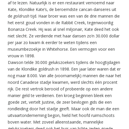
af te lezen. Natuurlijk is er een restaurant vernoemd naar
Kate, Klondike Kate’s, de beroemdste cancan-danseres uit
de
goldrush
tijd. Haar broer was een van de drie mannen die
het eerst goud vonden in de Rabbit Creek, tegenwoordig
Bonanza Creek. Hij was al snel miljonair, Kate deed het ook
niet slecht. Ze verdiende met haar dansen zo’n 30.000 dollar
per jaar zo kwam ik eerder te weten tijdens een
museumbezoekje in Whitehorse. Een vermogen voor een
vrouw in 1898.
Dawson telde 30.000 gelukszoekers tijdens de hoogtijdagen
van de Klondike goldrush in 1898. Een jaar later waren dat er
nog maar 8.000. Van alle (voornamelijk) mannen die naar het
noord Canadese stadje kwamen, werd slechts één procent
rijk. De rest vertrok berooid of probeerde op een andere
manier geld te verdienen. Een kroeg beginnen bleek een
goede zet, vertelt Justine, de zeer bevlogen gids die een
rondleiding door het stadje geeft. Maar ook de man die een
uitvaartonderneming begon, hield het hoofd ruimschoots
boven water. Met zoveel alleenstaande, mannelijke
gelukszoekers deed ook het huis van lichte zeden goede