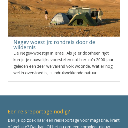
Negev woestijn: rondreis door de
wildernis
De Negev-woestijn in Israël. Als je er doorheen rijdt
kun je je nauwelijks voorstellen dat hier zo’n 2000 jaar
geleden een zeer welvarend volk woonde. Wat er nog
wel in overvloed is, is indrukwekkende natuur.
Een reisreportage nodig?
Ben je op zoek naar een reisreportage voor magazine, krant
of website? Dat kan. Of het nu om een compleet nieuw