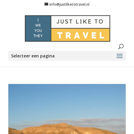
info@justliketotravel.nl
Selecteer een pagina