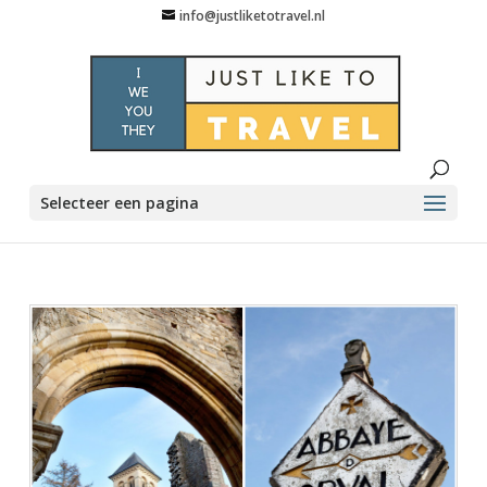
info@justliketotravel.nl
Selecteer een pagina