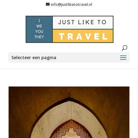
info@justliketotravel.nl
Selecteer een pagina