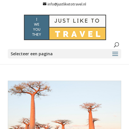
info@justliketotravel.nl
Selecteer een pagina