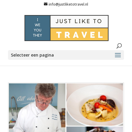
info@justliketotravel.nl
Selecteer een pagina