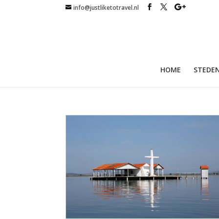
info@justliketotravel.nl
HOME
STEDEN