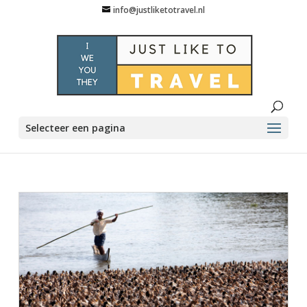
info@justliketotravel.nl
Selecteer een pagina