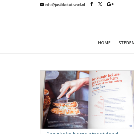
info@justliketotravel.nl
HOME
STEDEN