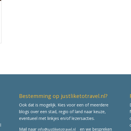
Bestemming op justliketotravel.nl?
Ook dat is mogelijk. Kies voor een of meerdere
blogs over een stad, regio of land naar keuze,
eventueel met linkjes en/of lezersacties.
l
Mail naar
en we bespreken
info@justliketotravel.nl