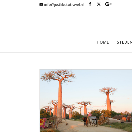
info@justliketotravel.nl
HOME
STEDEN