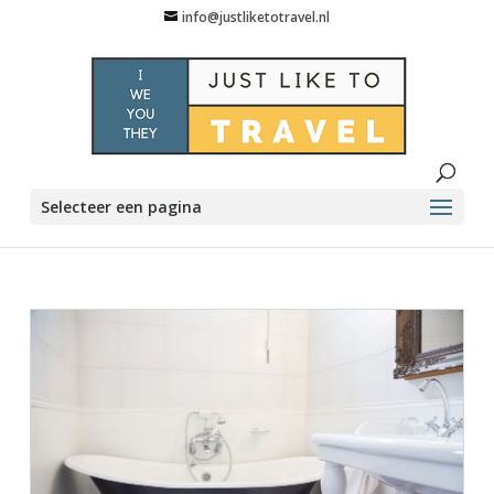
info@justliketotravel.nl
Selecteer een pagina