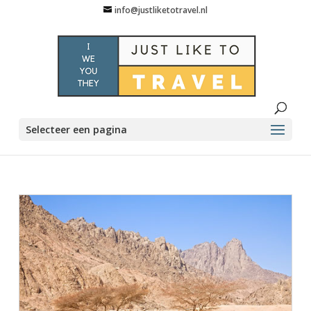
info@justliketotravel.nl
Selecteer een pagina