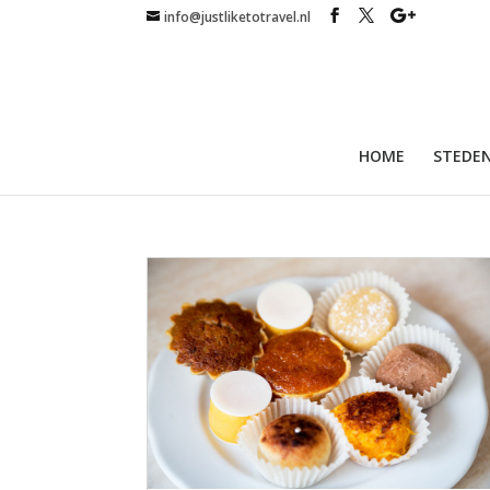
info@justliketotravel.nl
HOME
STEDEN