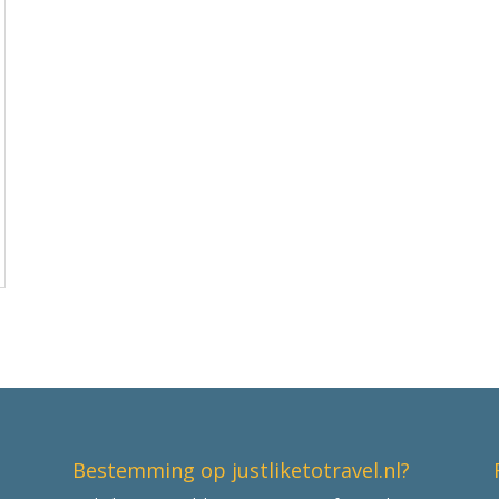
Bestemming op justliketotravel.nl?