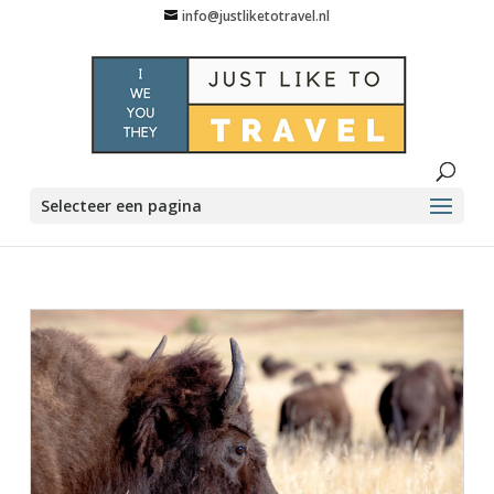
info@justliketotravel.nl
Selecteer een pagina