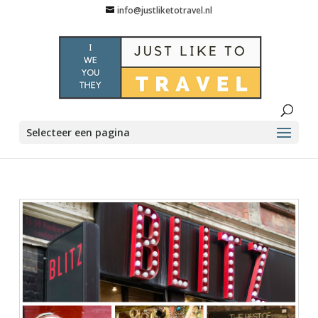
info@justliketotravel.nl
Selecteer een pagina