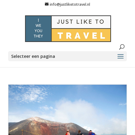
info@justliketotravel.nl
Selecteer een pagina