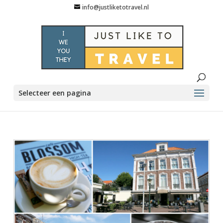
info@justliketotravel.nl
Selecteer een pagina