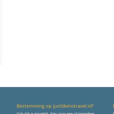
Bestemming op justliketotravel.nl?
Ook dat is mogelijk. Kies voor een of meerdere