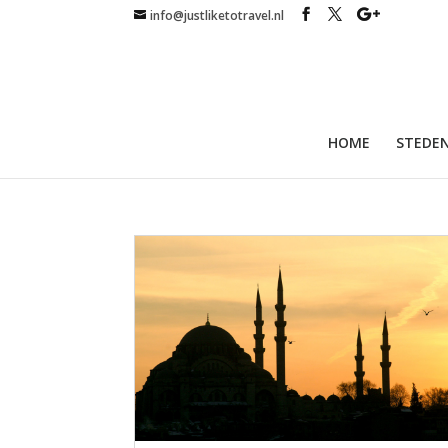
info@justliketotravel.nl
HOME
STEDEN