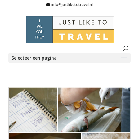
info@justliketotravel.nl
Selecteer een pagina