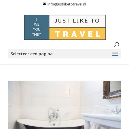
info@justliketotravel.nl
Selecteer een pagina