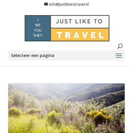
info@justliketotravel.nl
Selecteer een pagina