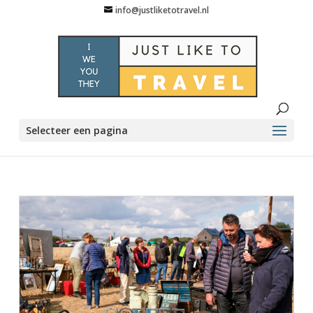
info@justliketotravel.nl
Selecteer een pagina