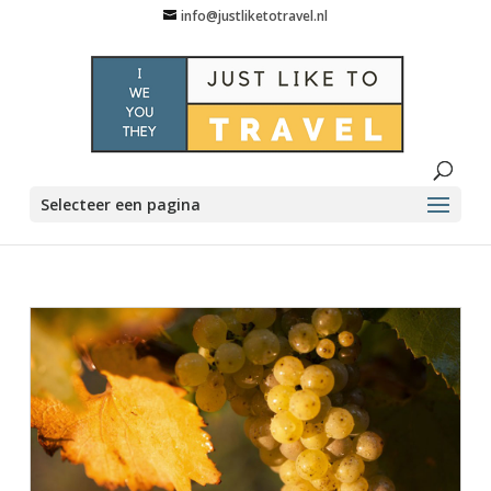
info@justliketotravel.nl
Selecteer een pagina