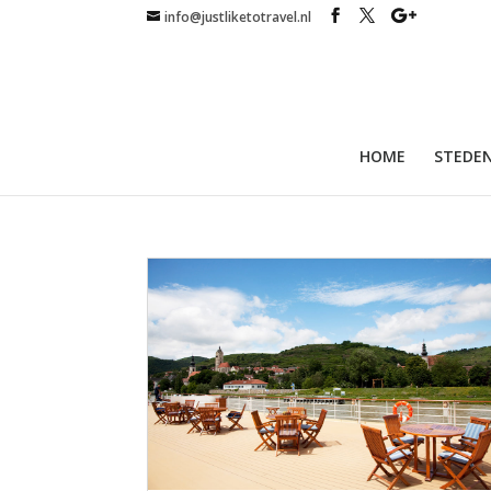
info@justliketotravel.nl
HOME
STEDEN