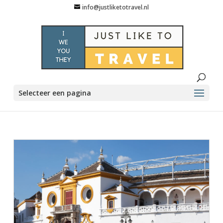
info@justliketotravel.nl
Selecteer een pagina