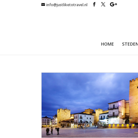
info@justliketotravel.nl
HOME
STEDEN