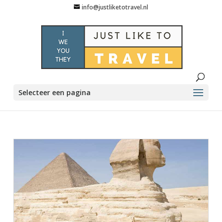
info@justliketotravel.nl
Selecteer een pagina