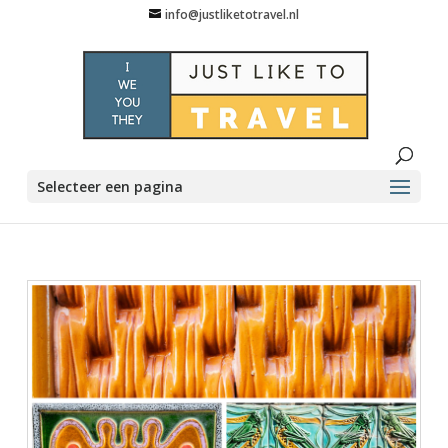
info@justliketotravel.nl
Selecteer een pagina