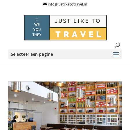
info@justliketotravel.nl
Selecteer een pagina