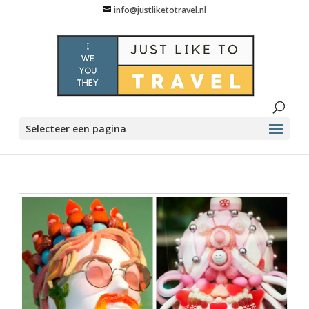
info@justliketotravel.nl
Selecteer een pagina