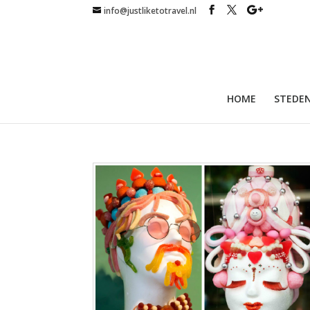
info@justliketotravel.nl
HOME
STEDEN