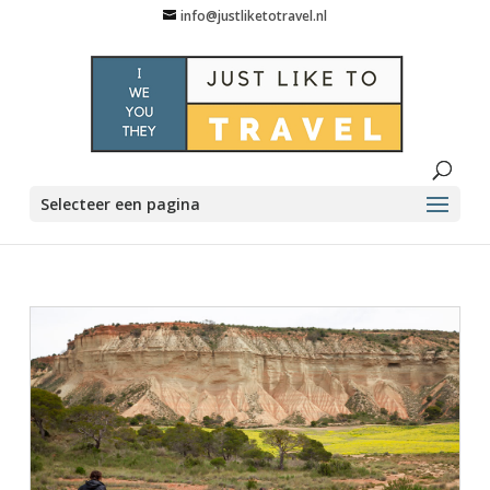
info@justliketotravel.nl
Selecteer een pagina