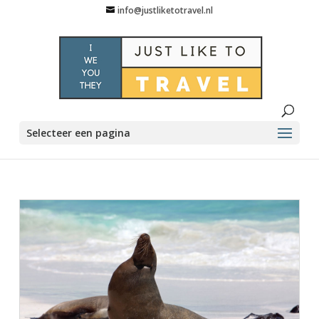
info@justliketotravel.nl
Selecteer een pagina