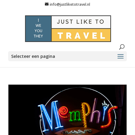
info@justliketotravel.nl
Selecteer een pagina